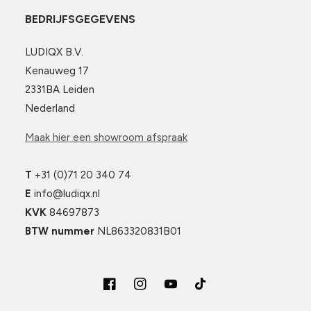
BEDRIJFSGEGEVENS
LUDIQX B.V.
Kenauweg 17
2331BA Leiden
Nederland
Maak hier een showroom afspraak
T
+31 (0)71 20 340 74
E
info@ludiqx.nl
KVK
84697873
BTW nummer
NL863320831B01
Facebook
Instagram
YouTube
TikTok