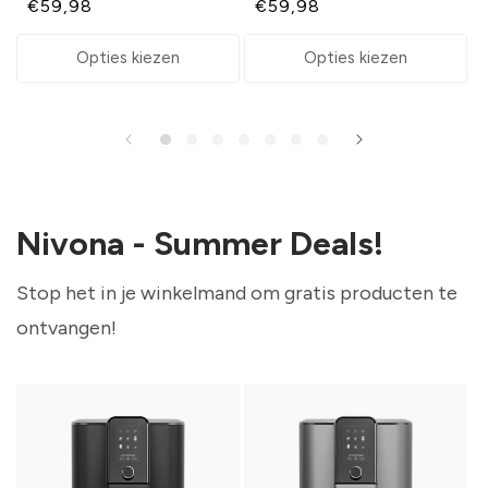
Normale
€59,98
Normale
€59,98
prijs
prijs
Opties kiezen
Opties kiezen
Nivona - Summer Deals!
Stop het in je winkelmand om gratis producten te
ontvangen!