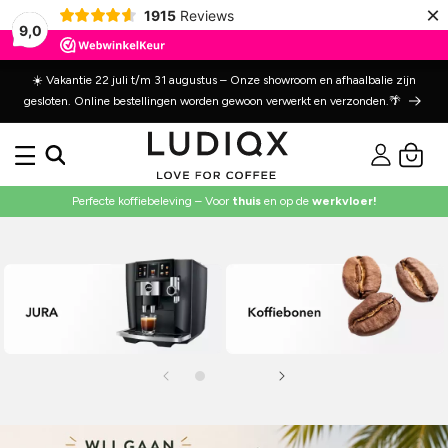
Meteen
×
1915
Reviews
naar de
9,0
content
☀️ Vakantie 22 juli t/m 31 augustus – Onze showroom en afhaalbalie zijn
gesloten. Online bestellingen worden gewoon verwerkt en verzonden.🌴
Inloggen
Winkelwage
Perfecte koffiebeleving – Voor
thuis
en op de
werkvloer!