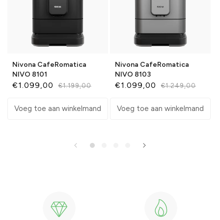
Nivona CafeRomatica
Nivona CafeRomatica
NIVO 8101
NIVO 8103
€1.099,00
€1.099,00
€1.199,00
€1.249,00
Aanbiedingsprijs
Normale
Aanbiedingsprijs
Normale
prijs
prijs
Voeg toe aan winkelmand
Voeg toe aan winkelmand