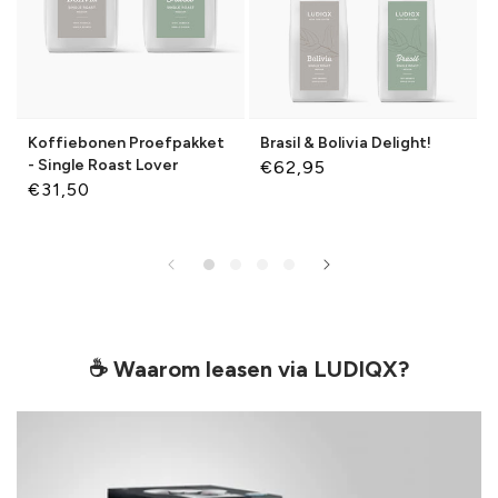
Koffiebonen Proefpakket
Brasil & Bolivia Delight!
- Single Roast Lover
Normale
€62,95
Normale
€31,50
prijs
prijs
☕ Waarom leasen via LUDIQX?