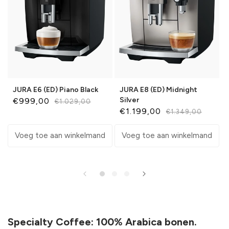
JURA E6 (ED) Piano Black
JURA E8 (ED) Midnight
Silver
€999,00
€1.029,00
Aanbiedingsprijs
Normale
€1.199,00
€1.349,00
Aanbiedingsprijs
Normale
prijs
prijs
Voeg toe aan winkelmand
Voeg toe aan winkelmand
Specialty Coffee: 100% Arabica bonen.