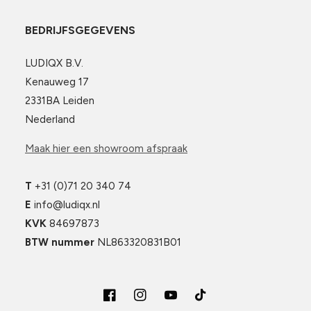
BEDRIJFSGEGEVENS
LUDIQX B.V.
Kenauweg 17
2331BA Leiden
Nederland
Maak hier een showroom afspraak
T
+31 (0)71 20 340 74
E
info@ludiqx.nl
KVK
84697873
BTW nummer
NL863320831B01
Facebook
Instagram
YouTube
TikTok