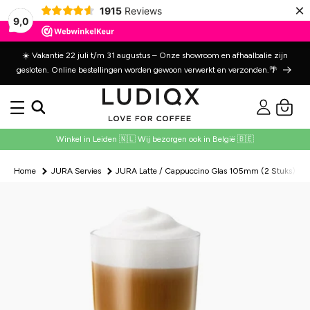
Meteen
×
1915
Reviews
naar de
9,0
content
☀️ Vakantie 22 juli t/m 31 augustus – Onze showroom en afhaalbalie zijn
gesloten. Online bestellingen worden gewoon verwerkt en verzonden.🌴
Inloggen
Winkelwage
Winkel in Leiden 🇳🇱 Wij bezorgen ook in België 🇧🇪
Home
JURA Servies
JURA Latte / Cappuccino Glas 105mm (2 Stuks)
 direct naar
oductinformatie