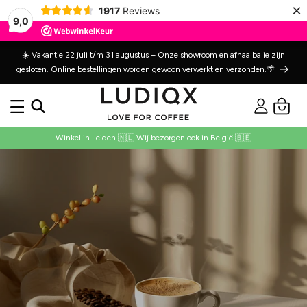
Meteen
×
1917
Reviews
naar de
9,0
content
☀️ Vakantie 22 juli t/m 31 augustus – Onze showroom en afhaalbalie zijn
gesloten. Online bestellingen worden gewoon verwerkt en verzonden.🌴
Inloggen
Winkelwage
Winkel in Leiden 🇳🇱 Wij bezorgen ook in België 🇧🇪