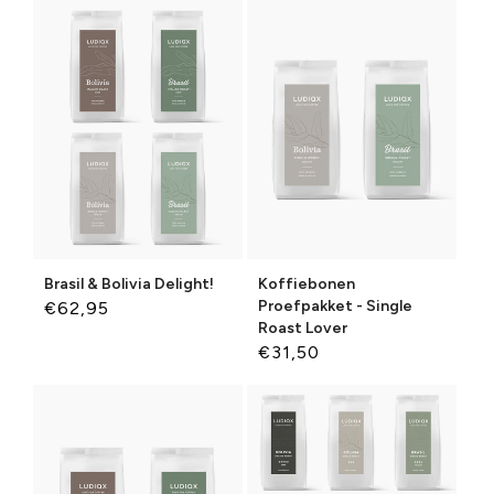
Brasil & Bolivia Delight!
Koffiebonen
Proefpakket - Single
Normale
€62,95
Roast Lover
prijs
Normale
€31,50
prijs