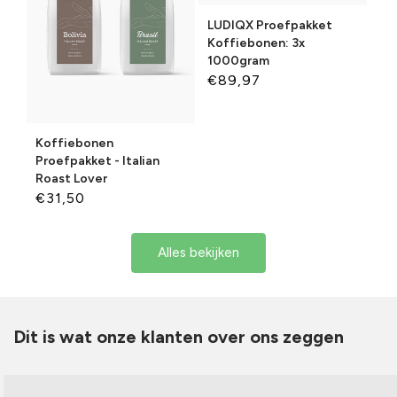
LUDIQX Proefpakket
Koffiebonen: 3x
1000gram
Normale
€89,97
prijs
Koffiebonen
Proefpakket - Italian
Roast Lover
Normale
€31,50
prijs
Alles bekijken
Dit is wat onze klanten over ons zeggen