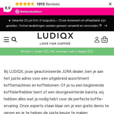
Meteen
×
1915
Reviews
naar de
9,0
content
☀️ Vakantie 22 juli t/m 31 augustus – Onze showroom en afhaalbalie zijn
gesloten. Online bestellingen worden gewoon verwerkt en verzonden.🌴
Inloggen
Winkelwage
Winkel in Leiden 🇳🇱 Wij bezorgen ook in België 🇧🇪
Bij LUDIQX, jouw geautoriseerde JURA dealer, ben je aan
het juiste adres voor een uitgebreid assortiment
koffiemachines en koffiebonen. Of je nu een beginnende
koffieliefhebber bent of een doorgewinterde barista, wij
hebben alles wat je nodig hebt voor de perfecte koffie-
ervaring. Onze experts staan klaar om je een gratis demo te
geven en je te helpen de juiste keuze te maken.