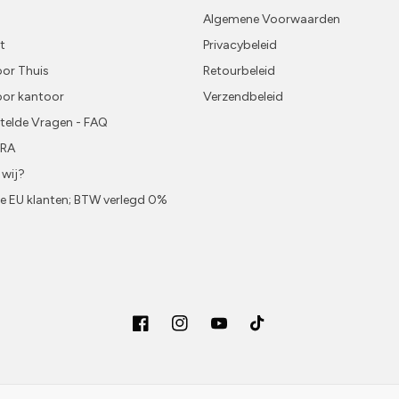
Algemene Voorwaarden
t
Privacybeleid
or Thuis
Retourbeleid
oor kantoor
Verzendbeleid
telde Vragen - FAQ
URA
 wij?
ke EU klanten; BTW verlegd 0%
Facebook
Instagram
YouTube
TikTok