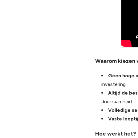
Waarom kiezen v
Geen hoge a
investering.
Altijd de bes
duurzaamheid.
Volledige s
Vaste loopti
Hoe werkt het?