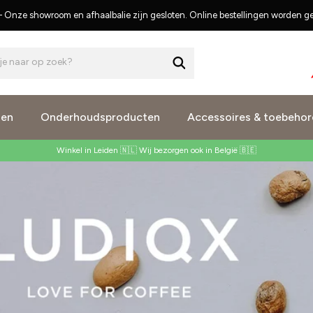
s – Onze showroom en afhaalbalie zijn gesloten. Online bestellingen worden 
je naar op zoek?
nen
Onderhoudsproducten
Accessoires & toebehor
Winkel in Leiden 🇳🇱 Wij bezorgen ook in België 🇧🇪