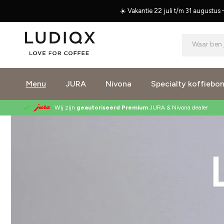
Meteen
naar de
☀️ Vakantie 22 juli t/m 31 augustu
content
Waar ben 
Menu
JURA
Nivona
Specialty koffiebo
Wij zijn
geautoriseerd Premium
JURA
&
Nivona
dealer