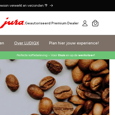
gewoon verwerkt en verzonden.🌴
Winkelwagen
Geautoriseerd Premium Dealer
en
Over LUDIQX
Plan hier jouw experience!
Perfecte koffiebeleving – Voor
thuis
en op de
werkvloer!