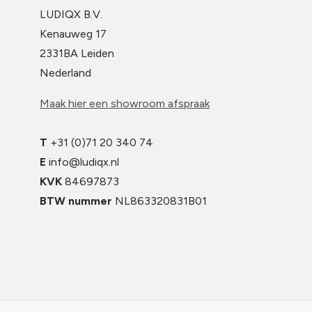
LUDIQX B.V.
Kenauweg 17
2331BA Leiden
Nederland
Maak hier een showroom afspraak
T
+31 (0)71 20 340 74
E
info@ludiqx.nl
KVK
84697873
BTW nummer
NL863320831B01