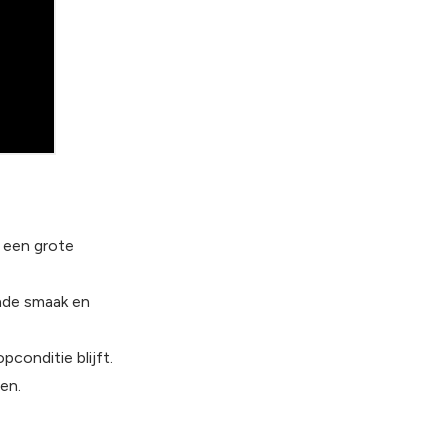
r een grote
nde smaak en
conditie blijft.
en.