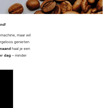
and!
machine, maar wil
orgeloos genieten
maand
haal je een
er dag
– minder