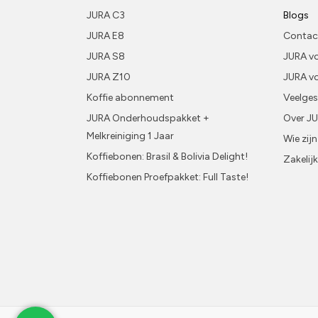
JURA C3
Blogs
JURA E8
Contac
JURA S8
JURA vo
JURA Z10
JURA v
Koffie abonnement
Veelges
JURA Onderhoudspakket +
Over J
Melkreiniging 1 Jaar
Wie zijn
Koffiebonen: Brasil & Bolivia Delight!
Zakelij
Koffiebonen Proefpakket: Full Taste!