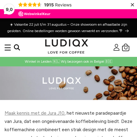
Meteen
×
1915
Reviews
naar de
9,0
content
☀️ Vakantie 22 juli t/m 31 augustus – Onze showroom en afhaalbalie zijn
gesloten. Online bestellingen worden gewoon verwerkt en verzonden.🌴
Inloggen
Winkelwage
Winkel in Leiden 🇳🇱 Wij bezorgen ook in België 🇧🇪
Maak kennis met de Jura J10
, het nieuwste paradepaardje
van Jura, dat een ongeëvenaarde koffiebeleving biedt. Deze
koffiemachine combineert een strak design met de meest