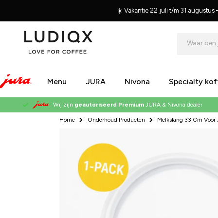
Meteen
naar de
☀️ Vakantie 22 juli t/m 31 augustu
content
Waar ben 
Menu
JURA
Nivona
Specialty ko
Wij zijn
geautoriseerd Premium
JURA
&
Nivona
dealer
Home
Onderhoud Producten
Melkslang 33 Cm Voor J
Ga direct naar
productinformatie