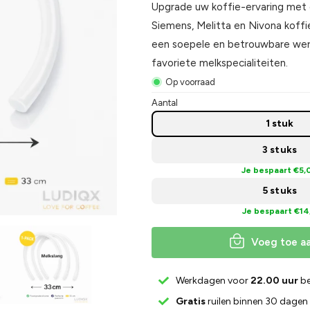
Upgrade uw koffie-ervaring met 
Siemens, Melitta en Nivona koff
een soepele en betrouwbare werk
favoriete melkspecialiteiten.
Op voorraad
Aantal
1 stuk
3 stuks
Je bespaart €5,
5 stuks
Je bespaart €14
Voeg toe a
Werkdagen voor
22.00 uur
be
Gratis
ruilen binnen 30 dagen