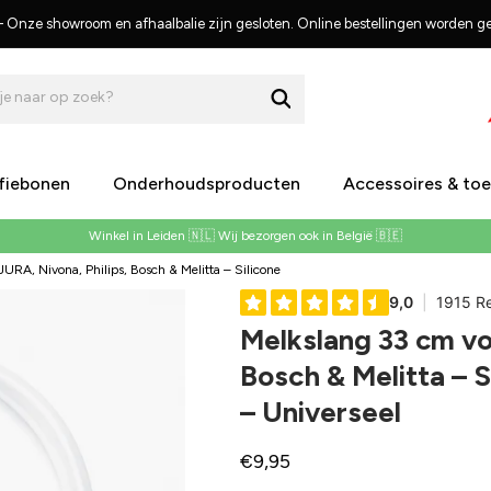
s – Onze showroom en afhaalbalie zijn gesloten. Online bestellingen worden 
je naar op zoek?
ffiebonen
Onderhoudsproducten
Accessoires & to
Winkel in Leiden 🇳🇱 Wij bezorgen ook in België 🇧🇪
URA, Nivona, Philips, Bosch & Melitta – Silicone
Melkslang 33 cm vo
Bosch & Melitta – 
– Universeel
Normale
€9,95
prijs