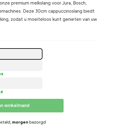
onze premium melkslang voor Jura, Bosch,
iemachines. Deze 30cm cappuccinoslang biedt
ing, zodat u moeiteloos kunt genieten van uw
09
,8
an winkelmand
steld,
morgen
bezorgd