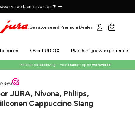
gewoon verwerkt en verzonden.🌴
Winkelwagen
Geautoriseerd Premium Dealer
ebehoren
Over LUDIQX
Plan hier jouw experience!
Perfecte koffiebeleving – Voor
thuis
en op de
werkvloer!
or JURA, Nivona, Philips,
Siliconen Cappuccino Slang