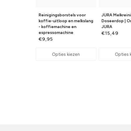
Reinigingsborstels voor
JURA Melkrein
koffie-uitloop en melkslang
Doseerdop | Or
- koffiemachine en
JURA
espressomachine
Normale
€15,49
Normale
€9,95
prijs
prijs
Opties kiezen
Opties 