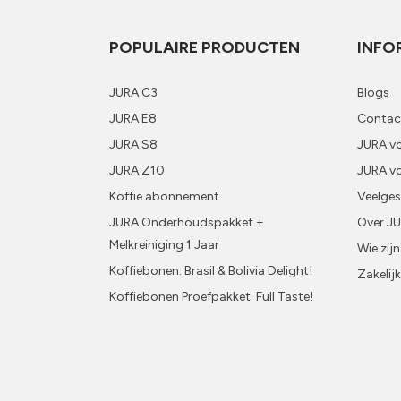
POPULAIRE PRODUCTEN
INFO
JURA C3
Blogs
JURA E8
Contac
JURA S8
JURA vo
JURA Z10
JURA v
Koffie abonnement
Veelges
JURA Onderhoudspakket +
Over J
Melkreiniging 1 Jaar
Wie zijn
Koffiebonen: Brasil & Bolivia Delight!
Zakelij
Koffiebonen Proefpakket: Full Taste!