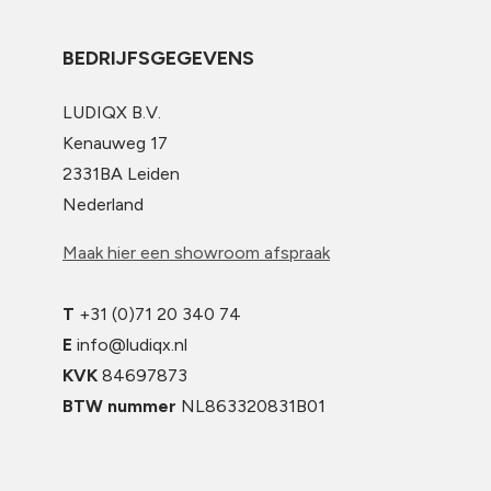
BEDRIJFSGEGEVENS
LUDIQX B.V.
Kenauweg 17
2331BA Leiden
Nederland
Maak hier een showroom afspraak
T
+31 (0)71 20 340 74
E
info@ludiqx.nl
KVK
84697873
BTW nummer
NL863320831B01